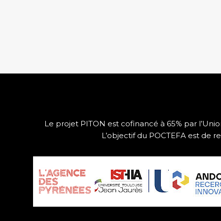
Le projet PITON est cofinancé à 65% par l’Un
L’objectif du POCTEFA est de re