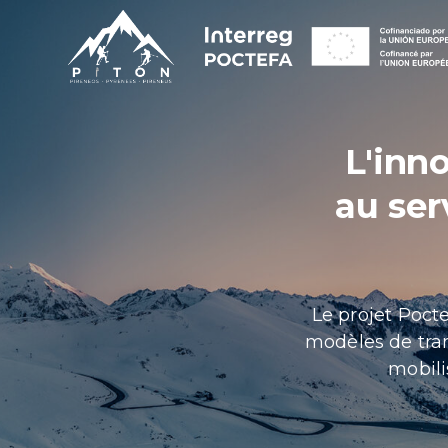
L'inn
au ser
Le projet Poct
modèles de tran
mobili