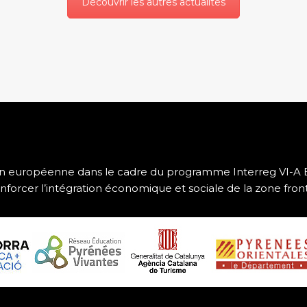
Découvrir les autres actualités
ion européenne dans le cadre du programme Interreg VI-
nforcer l’intégration économique et sociale de la zone fro