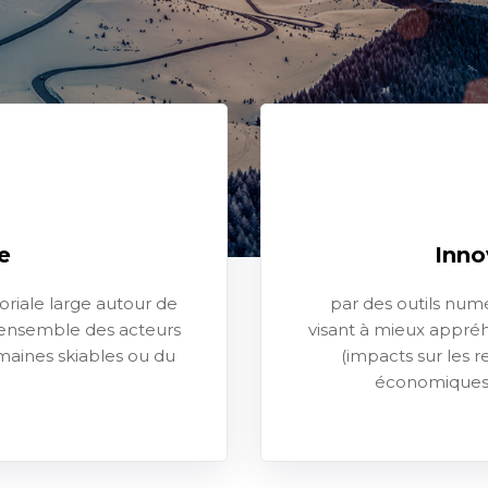
e
Inno
toriale large autour de
par des outils num
l’ensemble des acteurs
visant à mieux appréhe
omaines skiables ou du
(impacts sur les 
économiques),