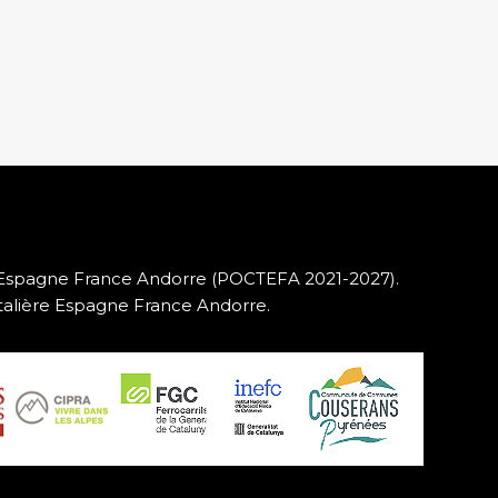
A Espagne France Andorre (POCTEFA 2021-2027).
ntalière Espagne France Andorre.