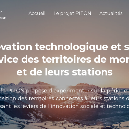
Accueil
Le projet PITON
Actualités
ovation technologique et s
vice des territoires de m
et de leurs stations
efa PITON propose d’expérimenter sur la périod
sition des territoires connectés à leurs station
sant les leviers de l’innovation sociale et technol