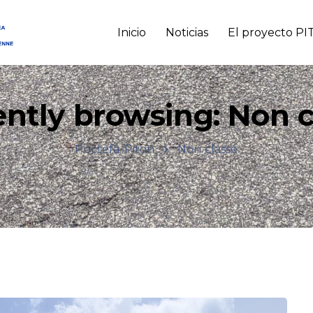
Inicio
Noticias
El proyecto P
ently browsing: Non c
Poctefa-Piton
Non classé