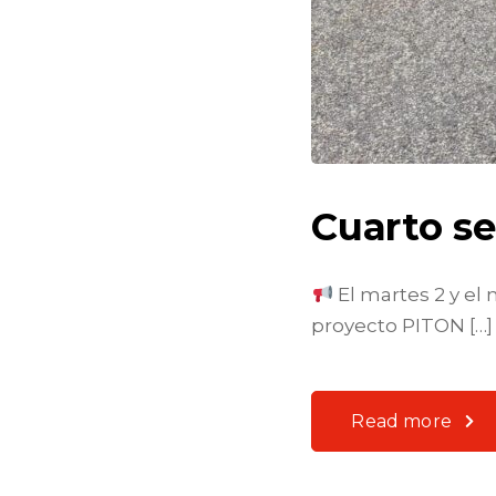
Cuarto se
El martes 2 y el 
proyecto PITON […]
Read more